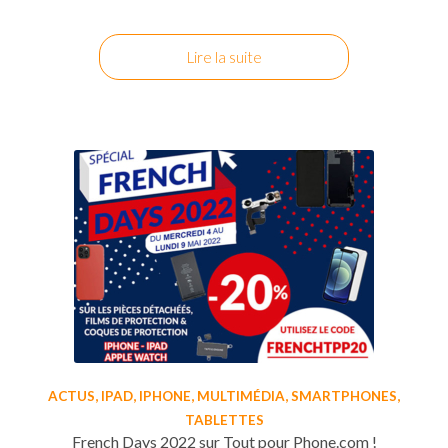
Lire la suite
ACTUS
,
IPAD
,
IPHONE
,
MULTIMÉDIA
,
SMARTPHONES
,
TABLETTES
French Days 2022 sur Tout pour Phone.com !