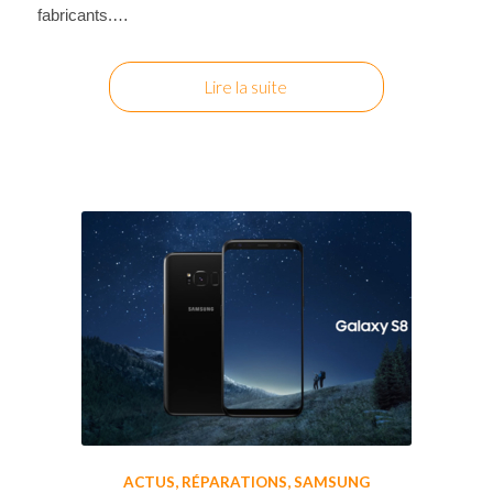
fabricants.…
Lire la suite
ACTUS
,
RÉPARATIONS
,
SAMSUNG