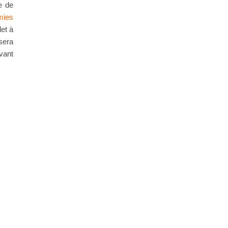
e de
mies
et à
sera
vant