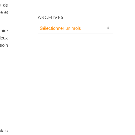
s de
le et
ARCHIVES
aire
deux
soin
e
Mais