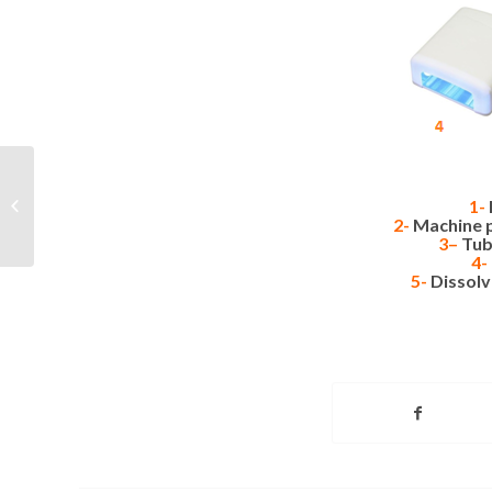
Que faire lorsqu’un
1-
iPhone 6s rencontre
2-
Machine p
une panne ?
3
–
Tub
4-
5-
Dissolv