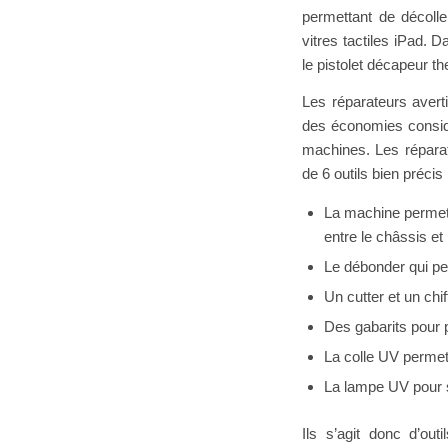
permettant de décoll
vitres tactiles iPad. D
le pistolet décapeur t
Les réparateurs avert
des économies consid
machines. Les réparat
de 6 outils bien précis 
La machine permetta
entre le châssis et 
Le débonder qui pe
Un cutter et un chif
Des gabarits pour p
La colle UV permett
La lampe UV pour 
Ils s’agit donc d’out