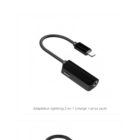
Adaptateur lightning 2 en 1 (charge + prise jack)