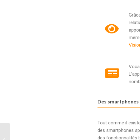
Grâce
relat
appor
même 
Visio
Vocal
L’app
nombr
Des smartphones s
Tout comme il exist
des smartphones sp
6 applications pour tenir
des fonctionnalités 
ses bonnes résolutions