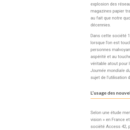
explosion des résea
magazines papier tr
au fait que notre qu
décennies.
Dans cette société 
lorsque l’on est touc
personnes malvoyante
aspérité et au touch
véritable atout pour
Journée mondiale du 
sujet de l’utilisatio
L’usage des nouvel
Selon une étude mené
vision » en France e
société Access 42, p