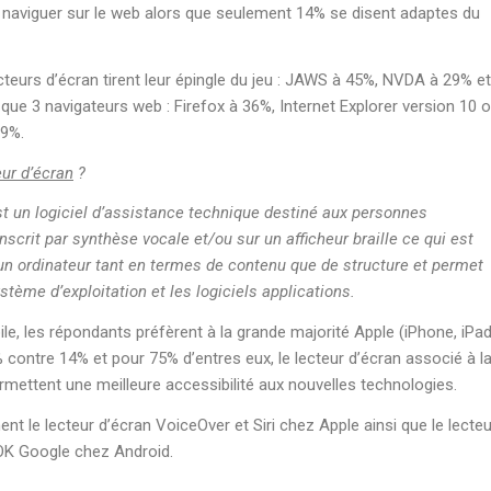
 naviguer sur le web alors que seulement 14% se disent adaptes du
ecteurs d’écran tirent leur épingle du jeu : JAWS à 45%, NVDA à 29% et
que 3 navigateurs web : Firefox à 36%, Internet Explorer version 10 
19%.
eur d’écran
?
st un logiciel d’assistance technique destiné aux personnes
nscrit par synthèse vocale et/ou sur un afficheur braille ce qui est
d’un ordinateur tant en termes de contenu que de structure et permet
ystème d’exploitation et les logiciels applications.
le, les répondants préfèrent à la grande majorité Apple (iPhone, iPad
% contre 14% et pour 75% d’entres eux, le lecteur d’écran associé à l
ermettent une meilleure accessibilité aux nouvelles technologies.
t le lecteur d’écran VoiceOver et Siri chez Apple ainsi que le lecteu
 OK Google chez Android.