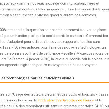
ux sociaux comme nouveau mode de communication, livres et
ansformés en contenus téléchargeables … il ne fait aucun doute qua
otidien s’est numérisé à vitesse grand V durant ces dernières
100% connectée, la question se pose de comment trouver sa place
hé par un handicap tel que la cécité partielle ou totale. Comment les
s s’adaptent pour utiliser de nouveaux appareils tactiles sans
er lisse ? Quelles astuces pour faire des nouvelles technologies un
 les personnes souffrant de déficience visuelle ? A quelques jours de 
braille
(samedi 4 janvier 2020), la Revue du Mobile fait le point sur l
n des appareils high-tech par les malvoyants et les non-voyants.
les technologies par les déficients visuels
e sur l’Usage des lecteurs d’écran et des outils et logiciels « basse
t en francophonie par la
Fédération des Aveugles de France
et la
rès de 80% des répondants utilisent un ordinateur portable (41%) ou