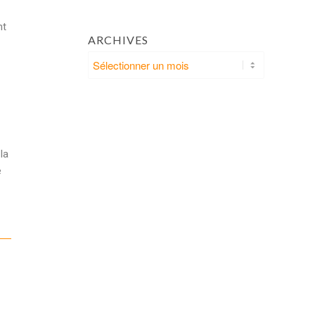
nt
ARCHIVES
la
e