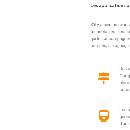
Les applications p
S’il y a bien un avan
technologies c’est l
qui les accompagnent 
courses, dialoguer, 
Des a
Googl
alors
sono
Les a
géolo
d’une